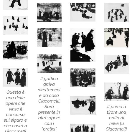
Il gattino
arriva
direttament
Questa è
e da casa
una delle
Giacomelli.
opere che
Il primo a
Sarà
vinse il
tirare una
presente in
concorso
palla di
altre opere
sul sigaro e
neve fu
con i
che costò a
Giacomelli.
"pretini"
Giacomelli