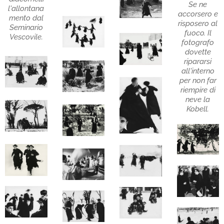
Se ne
l'allontana
accorsero e
mento dal
risposero al
Seminario
fuoco. Il
Vescovile.
fotografo
dovette
ripararsi
all'interno
per non far
riempire di
neve la
Kobell.