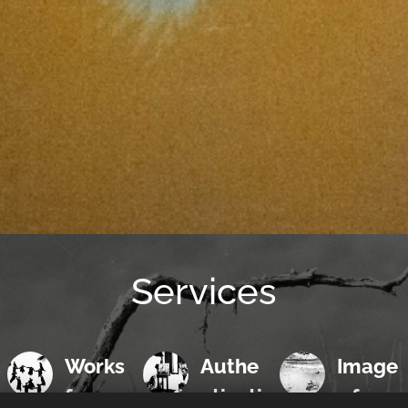
Services
Works
Authe
Image
for
nticati
s for