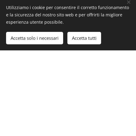
exhibi
ons
publis
Utilizziamo i cookie per consentire il corretto funzionamento
e la sicurezza del nostro sito web e per offrirti la migliore
tion
and
hing
esperienza utente possibile.
Expert
izes
Accetta solo i necessari
Accetta tutti
Consu
Sale
ltation
of
s and
works
inform
ation
on
works