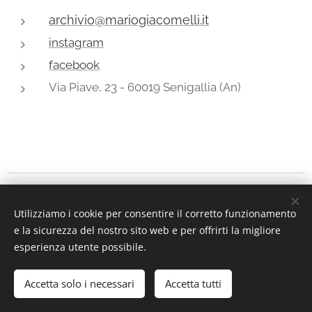
archivio@mariogiacomelli.it
instagram
facebook
Via Piave, 23 - 60019 Senigallia (An)
Archivio
Mario Giacomelli, via Piave, 23 - 60019 Senigallia (An)
Utilizziamo i cookie per consentire il corretto funzionamento
Instagram
|
facebook
e la sicurezza del nostro sito web e per offrirti la migliore
Dal 2004 © Simone Giacomelli
Cookies
esperienza utente possibile.
Languages
Accetta solo i necessari
Accetta tutti
Italiano
English